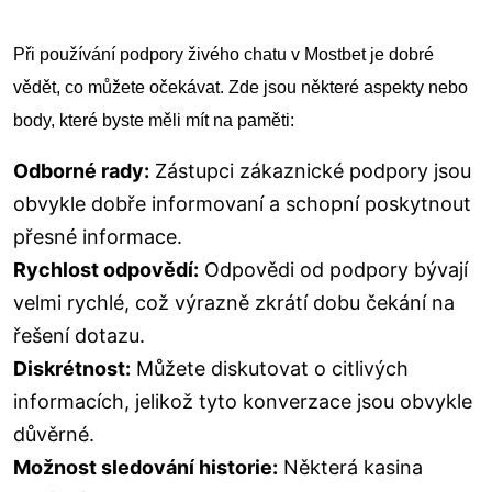
Při používání podpory živého chatu v Mostbet je dobré
vědět, co můžete očekávat. Zde jsou některé aspekty nebo
body, které byste měli mít na paměti:
Odborné rady:
Zástupci zákaznické podpory jsou
obvykle dobře informovaní a schopní poskytnout
přesné informace.
Rychlost odpovědí:
Odpovědi od podpory bývají
velmi rychlé, což výrazně zkrátí dobu čekání na
řešení dotazu.
Diskrétnost:
Můžete diskutovat o citlivých
informacích, jelikož tyto konverzace jsou obvykle
důvěrné.
Možnost sledování historie:
Některá kasina