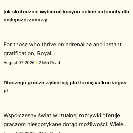
Jak skutecznie wybierać kasyno online automaty dla
najlepszej zabawy
For those who thrive on adrenaline and instant
gratification, Royal…
August 07 2026
2 Min Read
Dlaczego gracze wybierają platformę vulkan vegas
pl
Współczesny świat wirtualnej rozrywki oferuje
graczom niespotykane dotąd możliwości. Wiele…