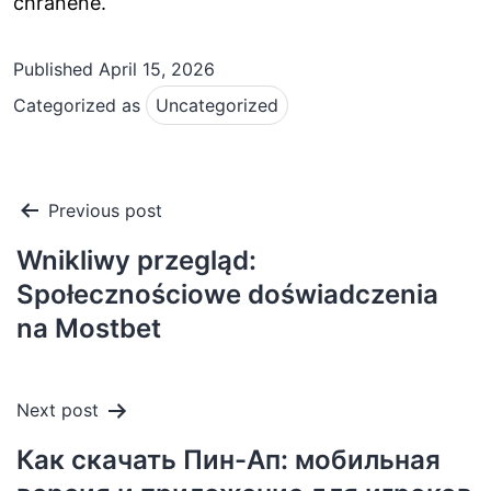
chráněné.
Published
April 15, 2026
Categorized as
Uncategorized
Post
Previous post
navigation
Wnikliwy przegląd:
Społecznościowe doświadczenia
na Mostbet
Next post
Как скачать Пин-Ап: мобильная