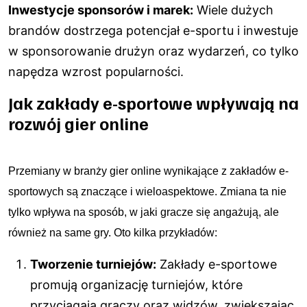
Inwestycje sponsorów i marek:
Wiele dużych
brandów dostrzega potencjał e-sportu i inwestuje
w sponsorowanie drużyn oraz wydarzeń, co tylko
napędza wzrost popularności.
Jak zakłady e-sportowe wpływają na
rozwój gier online
Przemiany w branży gier online wynikające z zakładów e-
sportowych są znaczące i wieloaspektowe. Zmiana ta nie
tylko wpływa na sposób, w jaki gracze się angażują, ale
również na same gry. Oto kilka przykładów:
Tworzenie turniejów:
Zakłady e-sportowe
promują organizację turniejów, które
przyciągają graczy oraz widzów, zwiększając