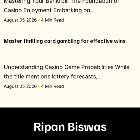
Mastering Your Bankroll: The Foundation of
Casino Enjoyment Embarking on…
August 05 2026
4 Min Read
Master thrilling card gambling for effective wins
Understanding Casino Game Probabilities While
the title mentions lottery forecasts,…
August 05 2026
4 Min Read