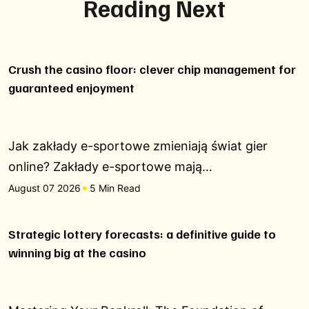
Reading Next
Crush the casino floor: clever chip management for
guaranteed enjoyment
Jak zakłady e-sportowe zmieniają świat gier
online? Zakłady e-sportowe mają…
August 07 2026
5 Min Read
Strategic lottery forecasts: a definitive guide to
winning big at the casino