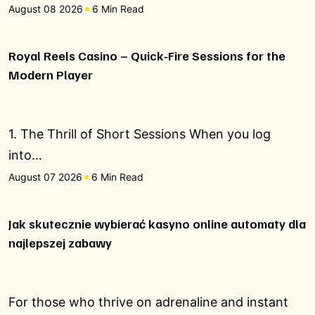
August 08 2026
6 Min Read
Royal Reels Casino – Quick‑Fire Sessions for the
Modern Player
1. The Thrill of Short Sessions When you log
into…
August 07 2026
6 Min Read
Jak skutecznie wybierać kasyno online automaty dla
najlepszej zabawy
For those who thrive on adrenaline and instant