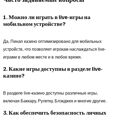
1. Можно ли играть в live-игры на
мобильном устройстве?
Да, Пинап казино оптимизировано для мобильных
устройств, что позволяет игрокам наслаждаться live-
играми в любом месте и в любое время.
2. Какие игры доступны в разделе live-
казино?
В разделе live-казино доступны различные игры,
включая Баккару, Рулетку, Блэкджек и многие другие.
3. Как обеспечить безопасность личных