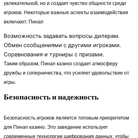
увлекательной, но и создает чувство общности среди
игроков. Некоторые важные аспекты взаимодействия
включают:
Пинап
Возможность задавать вопросы дилерам.
Обмен сообщениями с другими игроками.
Соревнования и турниры с призами.
Таким образом, Пинап казино создает атмосферу
дружбы и соперничества, что усиляет удовольствие от
игры.
Безопасность и надежность
Безопасность игроков является топовым приоритетом
для Пинап казино. Это заведение использует
современные технологии шифрования данных, чтобы