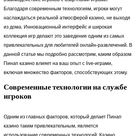
Благодаря современным технологиям, игроки могут
наслаждаться реальной атмосферой казино, не выходя
из дома. Инновационный интерфейс и широкая
коллекция игр делают это заведение одним из самых
привлекательных для любителей онлайн-развлечений. В
данной статье мы подробно рассмотрим, каким образом
Пинап казино влияет на ваш опыт с live-играми,
включая множество факторов, способствующих этому.
Современные технологии на службе
игроков
Одним из главных факторов, который делает Пинап
казино таким привлекательным, является
использование современных технологий. Казино