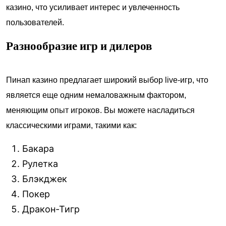
казино, что усиливает интерес и увлеченность
пользователей.
Разнообразие игр и дилеров
Пинап казино предлагает широкий выбор live-игр, что
является еще одним немаловажным фактором,
меняющим опыт игроков. Вы можете насладиться
классическими играми, такими как:
Бакара
Рулетка
Блэкджек
Покер
Дракон-Тигр