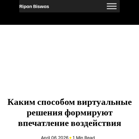
Каким способом виртуальные
решения формируют
впечатление воздействия
April 06 2026
1 Min Read