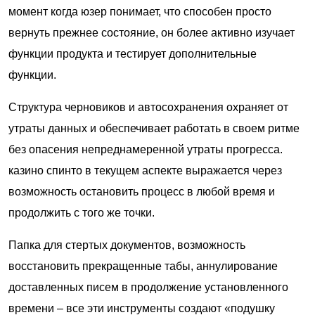
момент когда юзер понимает, что способен просто
вернуть прежнее состояние, он более активно изучает
функции продукта и тестирует дополнительные
функции.
Структура черновиков и автосохранения охраняет от
утраты данных и обеспечивает работать в своем ритме
без опасения непреднамеренной утраты прогресса.
казино спинто в текущем аспекте выражается через
возможность остановить процесс в любой время и
продолжить с того же точки.
Папка для стертых документов, возможность
восстановить прекращенные табы, аннулирование
доставленных писем в продолжение установленного
времени – все эти инструменты создают «подушку