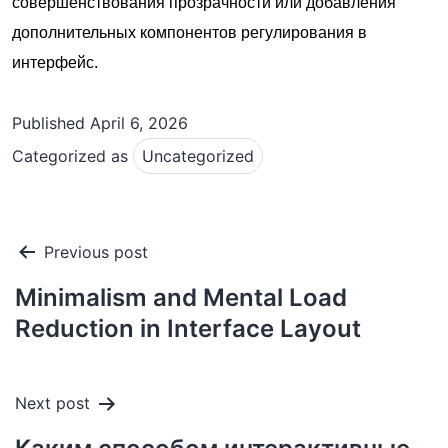
совершенствования прозрачности или добавления
дополнительных компонентов регулирования в
интерфейс.
Published
April 6, 2026
Categorized as
Uncategorized
Post
Previous post
navigation
Minimalism and Mental Load
Reduction in Interface Layout
Next post