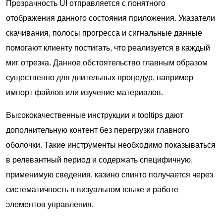
Прозрачность UI отправляется с понятного
отображения данного состояния приложения. Указатели
скачивания, полосы прогресса и сигнальные данные
помогают клиенту постигать, что реализуется в каждый
миг отрезка. Данное обстоятельство главным образом
существенно для длительных процедур, например
импорт файлов или изучение материалов.
Высококачественные инструкции и tooltips дают
дополнительную контент без перегрузки главного
оболочки. Такие инструменты необходимо показываться
в релевантный период и содержать специфичную,
применимую сведения. казино спинто получается через
систематичность в визуальном языке и работе
элементов управления.