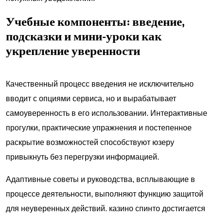
Учебные компоненты: введение,
подсказки и мини-уроки как
укрепление уверенности
Качественный процесс введения не исключительно
вводит с опциями сервиса, но и вырабатывает
самоуверенность в его использовании. Интерактивные
прогулки, практические упражнения и постепенное
раскрытие возможностей способствуют юзеру
привыкнуть без перегрузки информацией.
Адаптивные советы и руководства, всплывающие в
процессе деятельности, выполняют функцию защитой
для неуверенных действий. казино спинто достигается