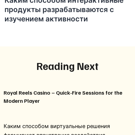
Каким способом интерактивные
продукты разрабатываются с
изучением активности
Reading Next
Royal Reels Casino – Quick‑Fire Sessions for the
Modern Player
Каким способом виртуальные решения