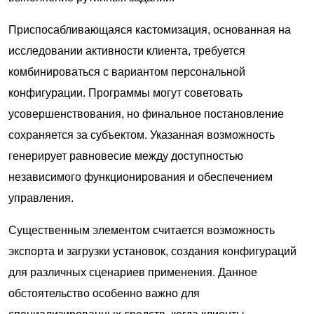
Приспосабливающаяся кастомизация, основанная на
исследовании активности клиента, требуется
комбинироваться с вариантом персональной
конфигурации. Программы могут советовать
усовершенствования, но финальное постановление
сохраняется за субъектом. Указанная возможность
генерирует равновесие между доступностью
независимого функционирования и обеспечением
управления.
Существенным элементом считается возможность
экспорта и загрузки установок, создания конфигураций
для различных сценариев применения. Данное
обстоятельство особенно важно для