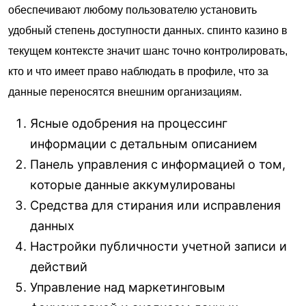
обеспечивают любому пользователю установить
удобный степень доступности данных. спинто казино в
текущем контексте значит шанс точно контролировать,
кто и что имеет право наблюдать в профиле, что за
данные переносятся внешним организациям.
Ясные одобрения на процессинг
информации с детальным описанием
Панель управления с информацией о том,
которые данные аккумулированы
Средства для стирания или исправления
данных
Настройки публичности учетной записи и
действий
Управление над маркетинговым