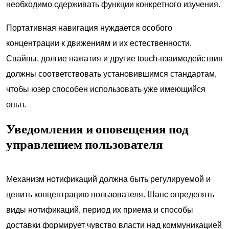
необходимо сдерживать функции конкретного изучения.
Портативная навигация нуждается особого
концентрации к движениям и их естественности.
Свайпы, долгие нажатия и другие touch-взаимодействия
должны соответствовать установившимся стандартам,
чтобы юзер способен использовать уже имеющийся
опыт.
Уведомления и оповещения под
управлением пользователя
Механизм нотификаций должна быть регулируемой и
ценить концентрацию пользователя. Шанс определять
виды нотификаций, период их приема и способы
доставки формирует чувство власти над коммуникацией