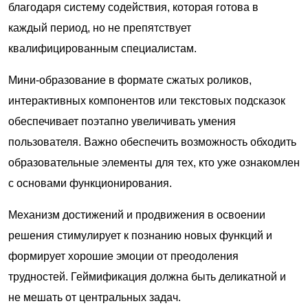
благодаря систему содействия, которая готова в
каждый период, но не препятствует
квалифицированным специалистам.
Мини-образование в формате сжатых роликов,
интерактивных компонентов или текстовых подсказок
обеспечивает поэтапно увеличивать умения
пользователя. Важно обеспечить возможность обходить
образовательные элементы для тех, кто уже ознакомлен
с основами функционирования.
Механизм достижений и продвижения в освоении
решения стимулирует к познанию новых функций и
формирует хорошие эмоции от преодоления
трудностей. Геймификация должна быть деликатной и
не мешать от центральных задач.