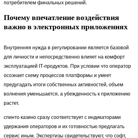
потребителем финальных решений.
Почему впечатление воздействия
важно в электронных приложениях
Внутренняя нужда в регулировании является базовой
для личности и непосредственно влияет на комфорт
эксплуатацией IT-продуктов. При условии что оператор
осознает схему процессов платформы и умеет
предугадать итоги собственных активностей, объем
волнения уменьшается, а убежденность к приложению
растет.
спинто казино сразу соответствует с индикаторами
удержания операторов и их готовностью предлагать
сервис иным. Экспертизы свидетельствуют, что софт,