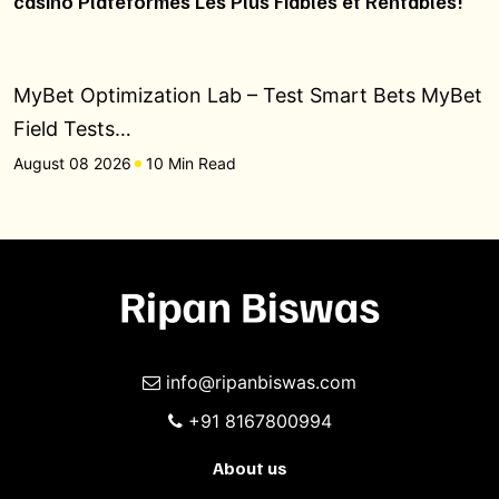
casino Plateformes Les Plus Fiables et Rentables!
MyBet Optimization Lab – Test Smart Bets MyBet
Field Tests…
August 08 2026
10 Min Read
info@ripanbiswas.com
+91 8167800994
About us