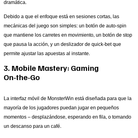
dramática.
Debido a que el enfoque está en sesiones cortas, las
mecánicas del juego son simples: un botón de auto-spin
que mantiene los carretes en movimiento, un botón de stop
que pausa la acción, y un deslizador de quick‑bet que
permite ajustar las apuestas al instante.
3. Mobile Mastery: Gaming
On‑the‑Go
La interfaz móvil de MonsterWin está diseñada para que la
mayoría de los jugadores puedan jugar en pequeños
momentos – desplazándose, esperando en fila, o tomando
un descanso para un café.