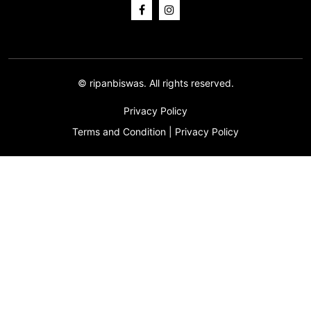
©
ripanbiswas.
All rights reserved.
Privacy Policy
Terms and Condition
|
Privacy Policy