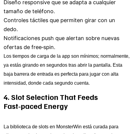
Diseño responsive que se adapta a cualquier
tamaño de teléfono.
Controles táctiles que permiten girar con un
dedo.
Notificaciones push que alertan sobre nuevas
ofertas de free‑spin.
Los tiempos de carga de la app son mínimos; normalmente,
ya estás girando en segundos tras abrir la pantalla. Esta
baja barrera de entrada es perfecta para jugar con alta
intensidad, donde cada segundo cuenta.
4. Slot Selection That Feeds
Fast‑paced Energy
La biblioteca de slots en MonsterWin está curada para