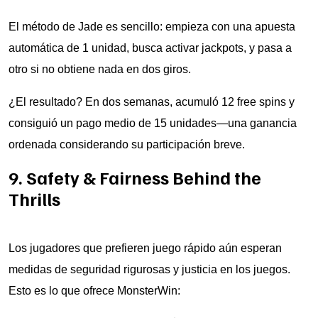
El método de Jade es sencillo: empieza con una apuesta
automática de 1 unidad, busca activar jackpots, y pasa a
otro si no obtiene nada en dos giros.
¿El resultado? En dos semanas, acumuló 12 free spins y
consiguió un pago medio de 15 unidades—una ganancia
ordenada considerando su participación breve.
9. Safety & Fairness Behind the
Thrills
Los jugadores que prefieren juego rápido aún esperan
medidas de seguridad rigurosas y justicia en los juegos.
Esto es lo que ofrece MonsterWin: