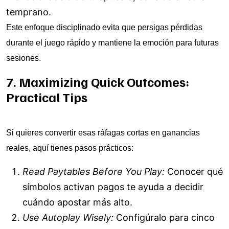
temprano.
Este enfoque disciplinado evita que persigas pérdidas
durante el juego rápido y mantiene la emoción para futuras
sesiones.
7. Maximizing Quick Outcomes:
Practical Tips
Si quieres convertir esas ráfagas cortas en ganancias
reales, aquí tienes pasos prácticos:
Read Paytables Before You Play:
Conocer qué
símbolos activan pagos te ayuda a decidir
cuándo apostar más alto.
Use Autoplay Wisely:
Configúralo para cinco