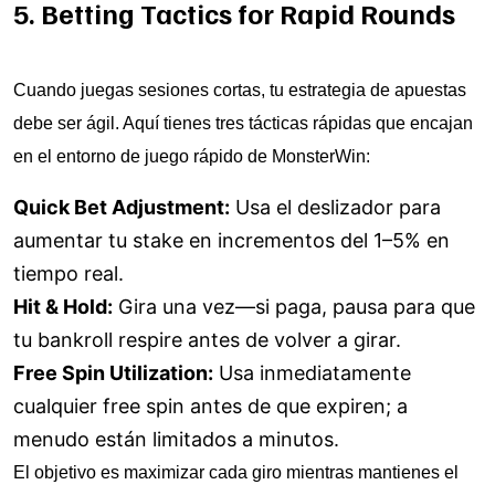
5. Betting Tactics for Rapid Rounds
Cuando juegas sesiones cortas, tu estrategia de apuestas
debe ser ágil. Aquí tienes tres tácticas rápidas que encajan
en el entorno de juego rápido de MonsterWin:
Quick Bet Adjustment:
Usa el deslizador para
aumentar tu stake en incrementos del 1–5% en
tiempo real.
Hit & Hold:
Gira una vez—si paga, pausa para que
tu bankroll respire antes de volver a girar.
Free Spin Utilization:
Usa inmediatamente
cualquier free spin antes de que expiren; a
menudo están limitados a minutos.
El objetivo es maximizar cada giro mientras mantienes el