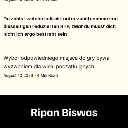
Du zahlst welche indirekt unter zuhilfenahme von
diesseitigen reduzierten RTP, zwar du musst dich
nicht ich ergo bestrebt sein
Wybór odpowiedniego miejsca do gry bywa
wyzwaniem dla wielu początkujących…
August 10 2026
4 Min Read