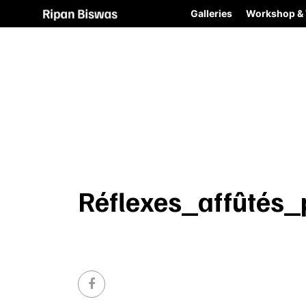
Galleries
Workshop & 
Réflexes_affûtés_