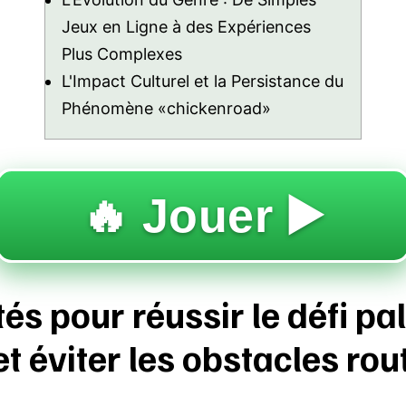
Jeux en Ligne à des Expériences
Plus Complexes
L'Impact Culturel et la Persistance du
Phénomène «chickenroad»
🔥 Jouer ▶️
és pour réussir le défi pa
t éviter les obstacles rou