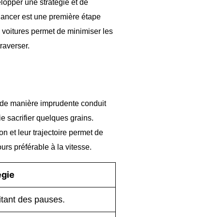
elopper une stratégie et de
lancer est une première étape
s voitures permet de minimiser les
raverser.
u de manière imprudente conduit
ie sacrifier quelques grains.
on et leur trajectoire permet de
urs préférable à la vitesse.
égie
itant des pauses.