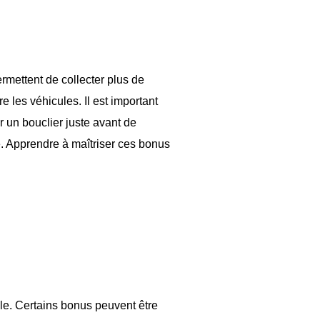
ermettent de collecter plus de
e les véhicules. Il est important
r un bouclier juste avant de
e. Apprendre à maîtriser ces bonus
le. Certains bonus peuvent être