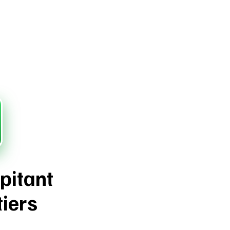
lpitant
tiers