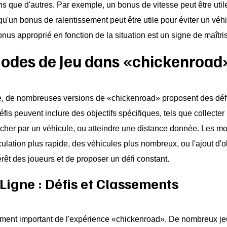
ons que d'autres. Par exemple, un bonus de vitesse peut être uti
qu'un bonus de ralentissement peut être utile pour éviter un vé
onus approprié en fonction de la situation est un signe de maîtri
 Modes de Jeu dans «chickenroad
, de nombreuses versions de «chickenroad» proposent des défi
fis peuvent inclure des objectifs spécifiques, tels que collecter
toucher par un véhicule, ou atteindre une distance donnée. Les 
culation plus rapide, des véhicules plus nombreux, ou l'ajout d'
érêt des joueurs et de proposer un défi constant.
Ligne : Défis et Classements
lément important de l'expérience «chickenroad». De nombreux j