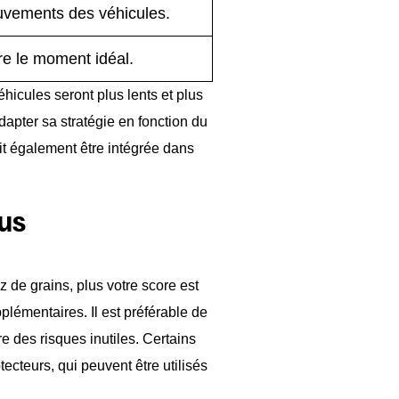
mouvements des véhicules.
dre le moment idéal.
hicules seront plus lents et plus
Adapter sa stratégie en fonction du
it également être intégrée dans
nus
 de grains, plus votre score est
plémentaires. Il est préférable de
re des risques inutiles. Certains
cteurs, qui peuvent être utilisés