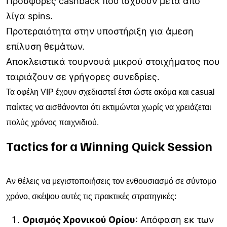
Προσφορές cashback που ισχύουν μετά από
λίγα spins.
Προτεραιότητα στην υποστήριξη για άμεση
επίλυση θεμάτων.
Αποκλειστικά τουρνουά μικρού στοιχήματος που
ταιριάζουν σε γρήγορες συνεδρίες.
Τα οφέλη VIP έχουν σχεδιαστεί έτσι ώστε ακόμα και casual
παίκτες να αισθάνονται ότι εκτιμώνται χωρίς να χρειάζεται
πολύς χρόνος παιχνιδιού.
Tactics for a Winning Quick Session
Αν θέλεις να μεγιστοποιήσεις τον ενθουσιασμό σε σύντομο
χρόνο, σκέψου αυτές τις πρακτικές στρατηγικές:
Ορισμός Χρονικού Ορίου
: Απόφαση εκ των