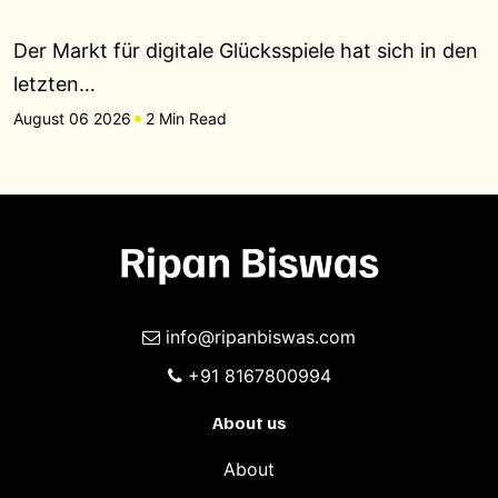
Der Markt für digitale Glücksspiele hat sich in den
letzten…
August 06 2026
2 Min Read
info@ripanbiswas.com
+91 8167800994
About us
About