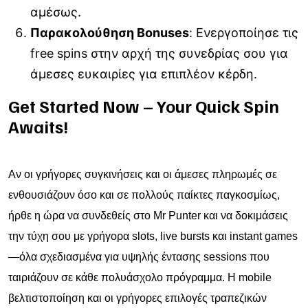
αμέσως.
Παρακολούθηση Bonuses
: Ενεργοποίησε τις
free spins στην αρχή της συνεδρίας σου για
άμεσες ευκαιρίες για επιπλέον κέρδη.
Get Started Now – Your Quick Spin
Awaits!
Αν οι γρήγορες συγκινήσεις και οι άμεσες πληρωμές σε
ενθουσιάζουν όσο και σε πολλούς παίκτες παγκοσμίως,
ήρθε η ώρα να συνδεθείς στο Mr Punter και να δοκιμάσεις
την τύχη σου με γρήγορα slots, live bursts και instant games
—όλα σχεδιασμένα για υψηλής έντασης sessions που
ταιριάζουν σε κάθε πολυάσχολο πρόγραμμα. Η mobile
βελτιστοποίηση και οι γρήγορες επιλογές τραπεζικών