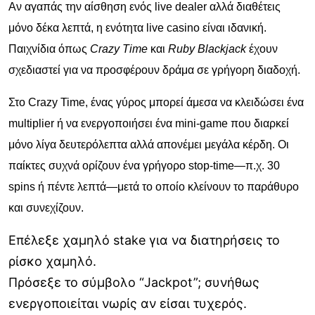
Αν αγαπάς την αίσθηση ενός live dealer αλλά διαθέτεις
μόνο δέκα λεπτά, η ενότητα live casino είναι ιδανική.
Παιχνίδια όπως
Crazy Time
και
Ruby Blackjack
έχουν
σχεδιαστεί για να προσφέρουν δράμα σε γρήγορη διαδοχή.
Στο Crazy Time, ένας γύρος μπορεί άμεσα να κλειδώσει ένα
multiplier ή να ενεργοποιήσει ένα mini‑game που διαρκεί
μόνο λίγα δευτερόλεπτα αλλά απονέμει μεγάλα κέρδη. Οι
παίκτες συχνά ορίζουν ένα γρήγορο stop‑time—π.χ. 30
spins ή πέντε λεπτά—μετά το οποίο κλείνουν το παράθυρο
και συνεχίζουν.
Επέλεξε χαμηλό stake για να διατηρήσεις το
ρίσκο χαμηλό.
Πρόσεξε το σύμβολο “Jackpot”; συνήθως
ενεργοποιείται νωρίς αν είσαι τυχερός.