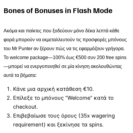
Bones of Bonuses in Flash Mode
Ακόμα και παίκτες που ξοδεύουν μόνο δέκα λεπτά κάθε
φορά μπορούν να εκμεταλλευτούν τις προσφορές μπόνους
του Mr Punter αν ξέρουν πώς να τις εφαρμόζουν γρήγορα.
Το welcome package—100% έως €500 συν 200 free spins
—μπορεί να ενεργοποιηθεί σε μία κίνηση ακολουθώντας
αυτά τα βήματα:
Κάνε μια αρχική κατάθεση €10.
Επίλεξε το μπόνους “Welcome” κατά το
checkout.
Επιβεβαίωσε τους όρους (35x wagering
requirement) και ξεκίνησε τα spins.