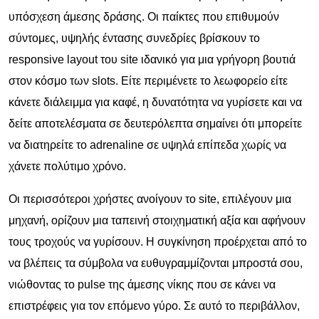
υπόσχεση άμεσης δράσης. Οι παίκτες που επιθυμούν
σύντομες, υψηλής έντασης συνεδρίες βρίσκουν το
responsive layout του site ιδανικό για μια γρήγορη βουτιά
στον κόσμο των slots. Είτε περιμένετε το λεωφορείο είτε
κάνετε διάλειμμα για καφέ, η δυνατότητα να γυρίσετε και να
δείτε αποτελέσματα σε δευτερόλεπτα σημαίνει ότι μπορείτε
να διατηρείτε το adrenaline σε υψηλά επίπεδα χωρίς να
χάνετε πολύτιμο χρόνο.
Οι περισσότεροι χρήστες ανοίγουν το site, επιλέγουν μια
μηχανή, ορίζουν μια ταπεινή στοιχηματική αξία και αφήνουν
τους τροχούς να γυρίσουν. Η συγκίνηση προέρχεται από το
να βλέπεις τα σύμβολα να ευθυγραμμίζονται μπροστά σου,
νιώθοντας το pulse της άμεσης νίκης που σε κάνει να
επιστρέφεις για τον επόμενο γύρο. Σε αυτό το περιβάλλον,