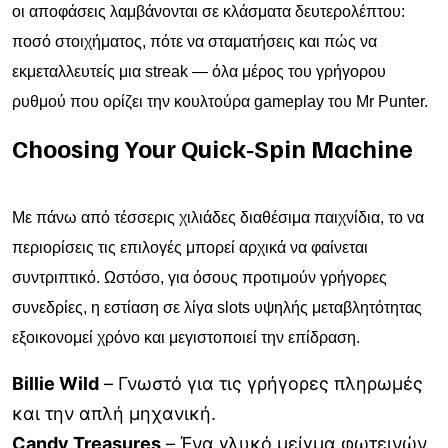
οι αποφάσεις λαμβάνονται σε κλάσματα δευτερολέπτου:
ποσό στοιχήματος, πότε να σταματήσεις και πώς να
εκμεταλλευτείς μια streak — όλα μέρος του γρήγορου
ρυθμού που ορίζει την κουλτούρα gameplay του
Mr Punter
.
Choosing Your Quick‑Spin Machine
Με πάνω από τέσσερις χιλιάδες διαθέσιμα παιχνίδια, το να
περιορίσεις τις επιλογές μπορεί αρχικά να φαίνεται
συντριπτικό. Ωστόσο, για όσους προτιμούν γρήγορες
συνεδρίες, η εστίαση σε λίγα slots υψηλής μεταβλητότητας
εξοικονομεί χρόνο και μεγιστοποιεί την επίδραση.
Billie Wild
– Γνωστό για τις γρήγορες πληρωμές
και την απλή μηχανική.
Candy Treasures
– Ένα γλυκό μείγμα φωτεινών