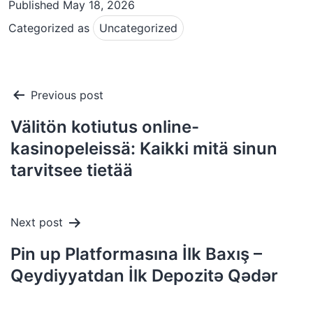
Published
May 18, 2026
Categorized as
Uncategorized
Post
Previous post
navigation
Välitön kotiutus online-
kasinopeleissä: Kaikki mitä sinun
tarvitsee tietää
Next post
Pin up Platformasına İlk Baxış –
Qeydiyyatdan İlk Depozitə Qədər