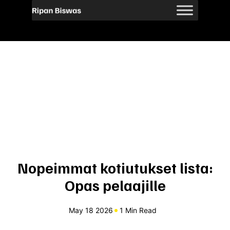
Nopeimmat kotiutukset lista:
Opas pelaajille
May 18 2026
1 Min Read