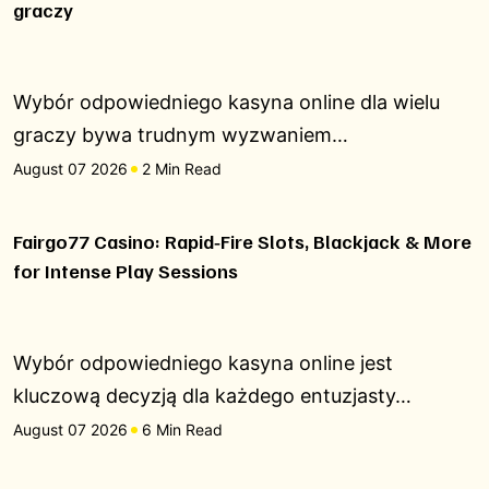
graczy
Wybór odpowiedniego kasyna online dla wielu
graczy bywa trudnym wyzwaniem…
August 07 2026
2 Min Read
Fairgo77 Casino: Rapid‑Fire Slots, Blackjack & More
for Intense Play Sessions
Wybór odpowiedniego kasyna online jest
kluczową decyzją dla każdego entuzjasty…
August 07 2026
6 Min Read