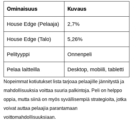
Ominaisuus
Kuvaus
House Edge (Pelaaja)
2,7%
House Edge (Talo)
5,26%
Pelityyppi
Onnenpeli
Pelaa laitteilla
Desktop, mobiili, tabletti
Nopeimmat kotiutukset lista tarjoaa pelaajille jännitystä ja
mahdollisuuksia voittaa suuria palkintoja. Peli on helppo
oppia, mutta siinä on myös syvällisempiä strategioita, jotka
voivat auttaa pelaajia parantamaan
voittomahdollisuuksiaan.