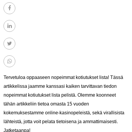
Tervetuloa oppaaseen nopeimmat kotiutukset lista! Tässä
artikkelissa jaamme kanssasi kaiken tarvittavan tiedon
nopeimmat kotiutukset lista pelistä. Olemme koonneet
tähän artikkeliin tietoa omasta 15 vuoden
kokemuksestamme online-kasinopeleistä, sekä virallisista
lähteistä, jotta voit pelata tietoisena ja ammattimaisesti.
Jatketaanpa!