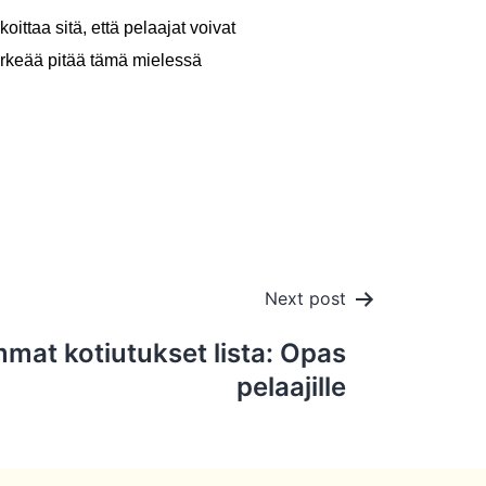
oittaa sitä, että pelaajat voivat
ärkeää pitää tämä mielessä
Next post
mat kotiutukset lista: Opas
pelaajille