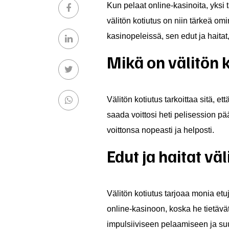
Kun pelaat online-kasinoita, yksi 
välitön kotiutus on niin tärkeä om
kasinopeleissä, sen edut ja haitat,
Mikä on välitön 
Välitön kotiutus tarkoittaa sitä, et
saada voittosi heti pelisession p
voittonsa nopeasti ja helposti.
Edut ja haitat vä
Välitön kotiutus tarjoaa monia et
online-kasinoon, koska he tietävät
impulsiiviseen pelaamiseen ja suu