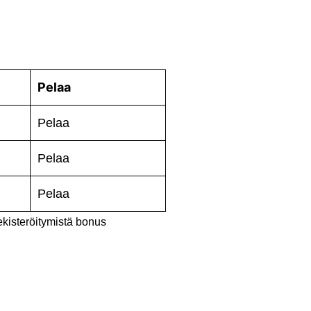
Pelaa
Pelaa
Pelaa
Pelaa
ekisteröitymistä bonus