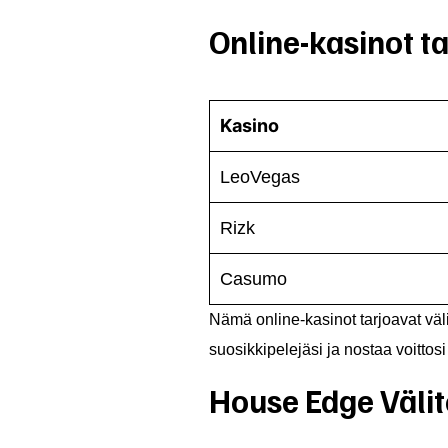
Online-kasinot t
Kasino
LeoVegas
Rizk
Casumo
Nämä online-kasinot tarjoavat väli
suosikkipelejäsi ja nostaa voittosi 
House Edge Välit