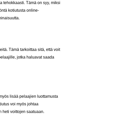
ja tehokkaasti. Tämä on syy, miksi
öntä kotiutusta online-
inaisuutta.
eitä. Tämä tarkoittaa sitä, että voit
elaajille, jotka haluavat saada
 myös lisää pelaajien luottamusta
tiutus voi myös johtaa
 heti voittojen saatuaan.