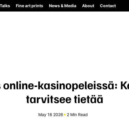
Talks
Fine art prints
News & Media
About
Contact
s online-kasinopeleissä: K
tarvitsee tietää
May 18 2026
2 Min Read