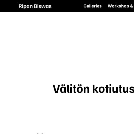
Galleries
Workshop & 
Välitön kotiutu