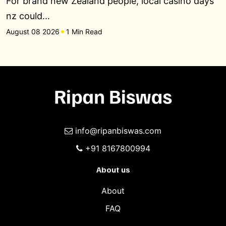
For brand new Zealand people, local casino days
nz could…
August 08 2026
1 Min Read
info@ripanbiswas.com
+91 8167800994
About us
About
FAQ