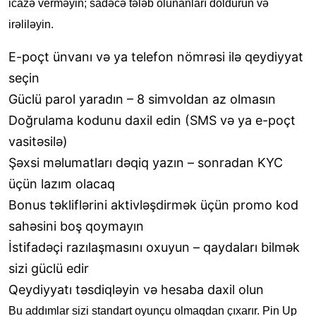
icazə verməyin; sadəcə tələb olunanları doldurun və
irəliləyin.
E-poçt ünvanı və ya telefon nömrəsi ilə qeydiyyat
seçin
Güclü parol yaradın – 8 simvoldan az olmasın
Doğrulama kodunu daxil edin (SMS və ya e-poçt
vasitəsilə)
Şəxsi məlumatları dəqiq yazın – sonradan KYC
üçün lazım olacaq
Bonus təkliflərini aktivləşdirmək üçün promo kod
sahəsini boş qoymayın
İstifadəçi razılaşmasını oxuyun – qaydaları bilmək
sizi güclü edir
Qeydiyyatı təsdiqləyin və hesaba daxil olun
Bu addımlar sizi standart oyunçu olmaqdan çıxarır. Pin Up