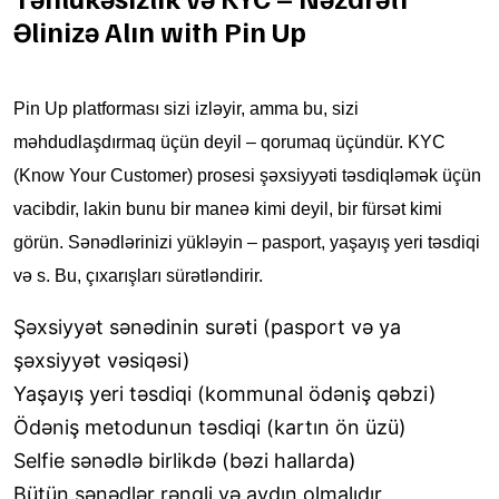
Əlinizə Alın with Pin Up
Pin Up platforması sizi izləyir, amma bu, sizi
məhdudlaşdırmaq üçün deyil – qorumaq üçündür. KYC
(Know Your Customer) prosesi şəxsiyyəti təsdiqləmək üçün
vacibdir, lakin bunu bir maneə kimi deyil, bir fürsət kimi
görün. Sənədlərinizi yükləyin – pasport, yaşayış yeri təsdiqi
və s. Bu, çıxarışları sürətləndirir.
Şəxsiyyət sənədinin surəti (pasport və ya
şəxsiyyət vəsiqəsi)
Yaşayış yeri təsdiqi (kommunal ödəniş qəbzi)
Ödəniş metodunun təsdiqi (kartın ön üzü)
Selfie sənədlə birlikdə (bəzi hallarda)
Bütün sənədlər rəngli və aydın olmalıdır