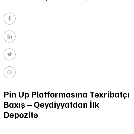
Pin Up Platformasına Təxribatçı
Baxış – Qeydiyyatdan İlk
Depozitə