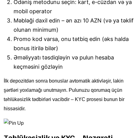
Ödəniş metodunu seçin: kart, e-cüzdan və ya
mobil operator
Məbləği daxil edin – ən azı 10 AZN (və ya təklif
olunan minimum)
Promo kod varsa, onu tətbiq edin (əks halda
bonus itirilə bilər)
Əməliyyatı təsdiqləyin və pulun hesaba
keçməsini gözləyin
İlk depozitdən sonra bonuslar avtomatik aktivləşir, lakin
şərtləri yoxlamağı unutmayın. Pulunuzu qorumaq üçün
təhlükəsizlik tədbirləri vacibdir – KYC prosesi bunun bir
hissəsidir.
Təhlükəsizlik və KYC – Nəzarəti