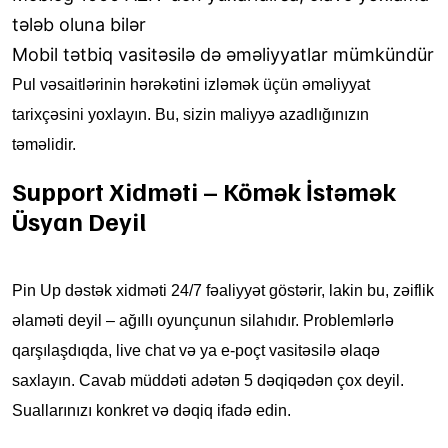
tələb oluna bilər
Mobil tətbiq vasitəsilə də əməliyyatlar mümkündür
Pul vəsaitlərinin hərəkətini izləmək üçün əməliyyat
tarixçəsini yoxlayın. Bu, sizin maliyyə azadlığınızın
təməlidir.
Support Xidməti – Kömək İstəmək
Üsyan Deyil
Pin Up dəstək xidməti 24/7 fəaliyyət göstərir, lakin bu, zəiflik
əlaməti deyil – ağıllı oyunçunun silahıdır. Problemlərlə
qarşılaşdıqda, live chat və ya e-poçt vasitəsilə əlaqə
saxlayın. Cavab müddəti adətən 5 dəqiqədən çox deyil.
Suallarınızı konkret və dəqiq ifadə edin.