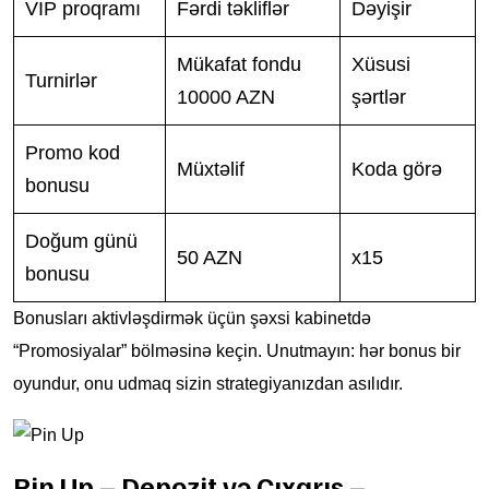
VIP proqramı
Fərdi təkliflər
Dəyişir
Mükafat fondu
Xüsusi
Turnirlər
10000 AZN
şərtlər
Promo kod
Müxtəlif
Koda görə
bonusu
Doğum günü
50 AZN
x15
bonusu
Bonusları aktivləşdirmək üçün şəxsi kabinetdə
“Promosiyalar” bölməsinə keçin. Unutmayın: hər bonus bir
oyundur, onu udmaq sizin strategiyanızdan asılıdır.
Pin Up – Depozit və Çıxarış –