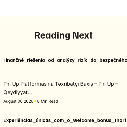
Reading Next
Finančné_riešenia_od_analýzy_rizík_do_bezpečnéh
Pin Up Platformasına Təxribatçı Baxış – Pin Up –
Qeydiyyat…
August 06 2026
8 Min Read
Experiências_únicas_com_o_welcome_bonus_thorfo