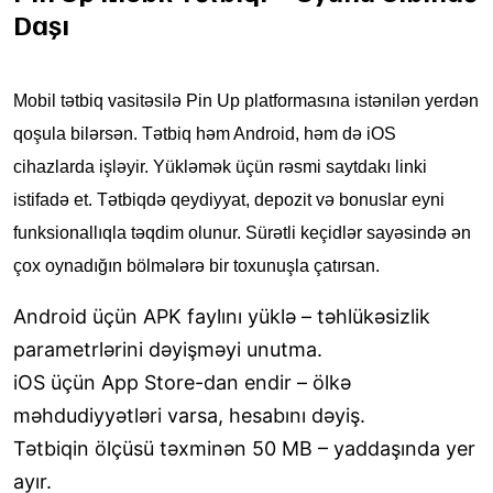
Daşı
Mobil tətbiq vasitəsilə Pin Up platformasına istənilən yerdən
qoşula bilərsən. Tətbiq həm Android, həm də iOS
cihazlarda işləyir. Yükləmək üçün rəsmi saytdakı linki
istifadə et. Tətbiqdə qeydiyyat, depozit və bonuslar eyni
funksionallıqla təqdim olunur. Sürətli keçidlər sayəsində ən
çox oynadığın bölmələrə bir toxunuşla çatırsan.
Android üçün APK faylını yüklə – təhlükəsizlik
parametrlərini dəyişməyi unutma.
iOS üçün App Store-dan endir – ölkə
məhdudiyyətləri varsa, hesabını dəyiş.
Tətbiqin ölçüsü təxminən 50 MB – yaddaşında yer
ayır.