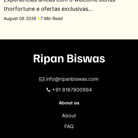
thorfortune e ofertas exclusivas…
August 06 2026
7 Min Read
info@ripanbiswas.com
+91 8167800994
About us
About
FAQ