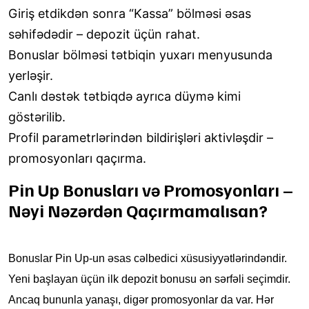
Giriş etdikdən sonra “Kassa” bölməsi əsas
səhifədədir – depozit üçün rahat.
Bonuslar bölməsi tətbiqin yuxarı menyusunda
yerləşir.
Canlı dəstək tətbiqdə ayrıca düymə kimi
göstərilib.
Profil parametrlərindən bildirişləri aktivləşdir –
promosyonları qaçırma.
Pin Up Bonusları və Promosyonları –
Nəyi Nəzərdən Qaçırmamalısan?
Bonuslar Pin Up-un əsas cəlbedici xüsusiyyətlərindəndir.
Yeni başlayan üçün ilk depozit bonusu ən sərfəli seçimdir.
Ancaq bununla yanaşı, digər promosyonlar da var. Hər