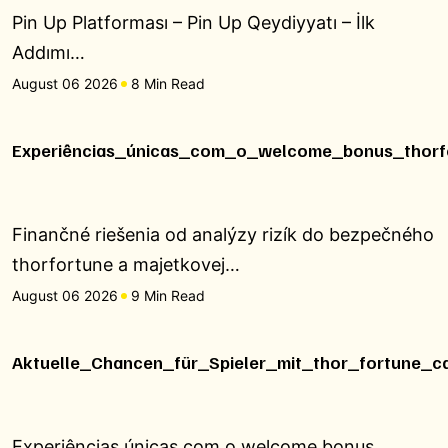
Pin Up Platforması – Pin Up Qeydiyyatı – İlk
Addımı…
August 06 2026
8 Min Read
Experiências_únicas_com_o_welcome_bonus_thorfo
Finančné riešenia od analýzy rizík do bezpečného
thorfortune a majetkovej…
August 06 2026
9 Min Read
Aktuelle_Chancen_für_Spieler_mit_thor_fortune_c
Experiências únicas com o welcome bonus