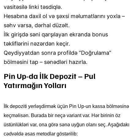
vasitəsilə linki təsdiqlə.
Hesabına daxil ol və şəxsi məlumatlarını yoxla –
səhv varsa, dərhal düzəlt.
İlk girişdə səni qarşılayan ekranda bonus
təkliflərini nəzərdən keçir.
Qeydiyyatdan sonra profildə “Doğrulama”
bölməsini tap – sənədləri hazırla.
Pin Up-da İlk Depozit – Pul
Yatırmağın Yolları
İlk depoziti yerləşdirmək üçün Pin Up-un kassa bölməsinə
keçməlisən. Burada bir neçə variant var. Hər birinin öz
üstünlükləri var, ona görə sənə uyğun olanı seç. Aşağıdakı
cədvəldə əsas metodlar göstərilib: