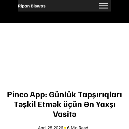
Pinco App: Günlük Tapşırıqları
Təşkil Etmək üçün Ən Yaxşı
Vasitə
April 28 2026
6 Min Read