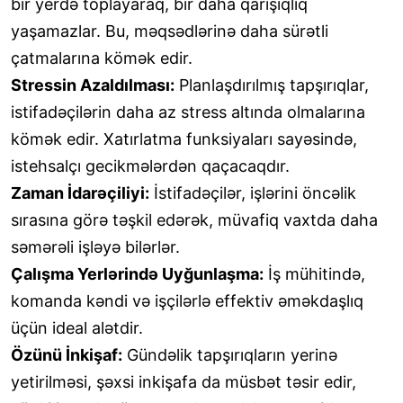
bir yerdə toplayaraq, bir daha qarışıqlıq
yaşamazlar. Bu, məqsədlərinə daha sürətli
çatmalarına kömək edir.
Stressin Azaldılması:
Planlaşdırılmış tapşırıqlar,
istifadəçilərin daha az stress altında olmalarına
kömək edir. Xatırlatma funksiyaları sayəsində,
istehsalçı gecikmələrdən qaçacaqdır.
Zaman İdarəçiliyi:
İstifadəçilər, işlərini öncəlik
sırasına görə təşkil edərək, müvafiq vaxtda daha
səmərəli işləyə bilərlər.
Çalışma Yerlərində Uyğunlaşma:
İş mühitində,
komanda kəndi və işçilərlə effektiv əməkdaşlıq
üçün ideal alətdir.
Özünü İnkişaf:
Gündəlik tapşırıqların yerinə
yetirilməsi, şəxsi inkişafa da müsbət təsir edir,