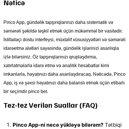
Nəticə
Pinco App, gündəlik tapşırıqlarınızı daha sistematik və
səmərəli şəkildə təşkil etmək üçün mükəmməl bir vasitədir.
İstifadəçi dostu interfeysi, müxtəlif xüsusiyyətləri və səmərəli
idarəetmə alətləri sayəsində, gündəlik işlərinizi asanlıqla
izlə bilərsiniz. Öz tapşırıqlarınızı qruplaşdırma,
xatırlatmalarla idarə etmə və analitik hesabatlar kimi
imkanlarla, həyatınızı daha asanlaşdıracaq. Nəticədə, Pinco
App, iş və şəxsi həyatınızı daha balanslı etmək üçün etibarlı
bir seçimdir
pinco bet
.
Tez-tez Verilən Suallar (FAQ)
Pinco App-ni necə yükləyə bilərəm?
Tətbiqi