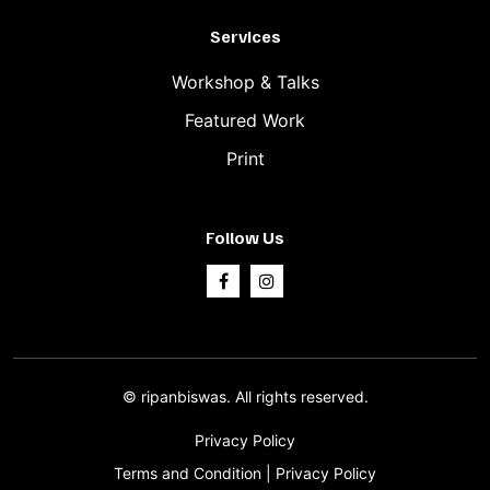
Services
Workshop & Talks
Featured Work
Print
Follow Us
©
ripanbiswas.
All rights reserved.
Privacy Policy
Terms and Condition
|
Privacy Policy