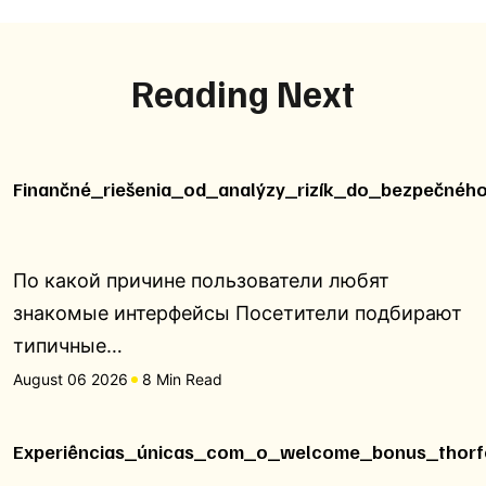
Reading Next
Finančné_riešenia_od_analýzy_rizík_do_bezpečnéh
По какой причине пользователи любят
знакомые интерфейсы Посетители подбирают
типичные…
August 06 2026
8 Min Read
Experiências_únicas_com_o_welcome_bonus_thorfo