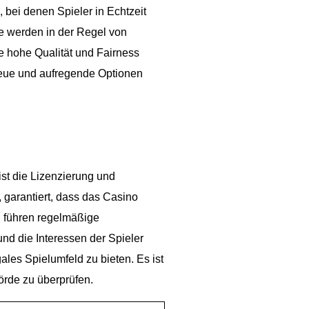
, bei denen Spieler in Echtzeit
e werden in der Regel von
e hohe Qualität und Fairness
 neue und aufregende Optionen
ist die Lizenzierung und
 garantiert, dass das Casino
n führen regelmäßige
nd die Interessen der Spieler
ales Spielumfeld zu bieten. Es ist
örde zu überprüfen.