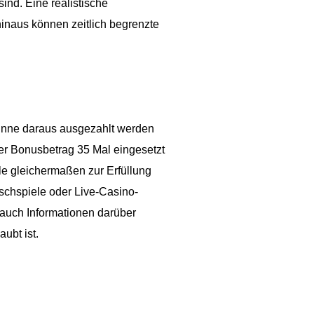
nd. Eine realistische
inaus können zeitlich begrenzte
inne daraus ausgezahlt werden
er Bonusbetrag 35 Mal eingesetzt
ele gleichermaßen zur Erfüllung
schspiele oder Live-Casino-
 auch Informationen darüber
ubt ist.