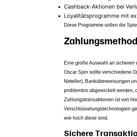
Cashback-Aktionen bei Verl
Loyalitätsprogramme mit exk
Diese Programme sollen die Spiel
Zahlungsmethod
Eine große Auswahl an sicheren un
Oscar Spin sollte verschiedene Op
Neteller), Banküberweisungen un
problemlos abgewickelt werden, 
Zahlungstransaktionen ist von h
Verschlüsselungstechnologien ges
wie hoch diese sind.
Sichere Transakt