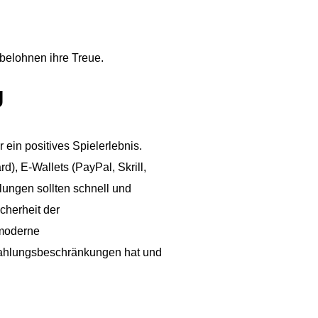
belohnen ihre Treue.
g
ein positives Spielerlebnis.
d), E-Wallets (PayPal, Skrill,
ungen sollten schnell und
cherheit der
 moderne
szahlungsbeschränkungen hat und