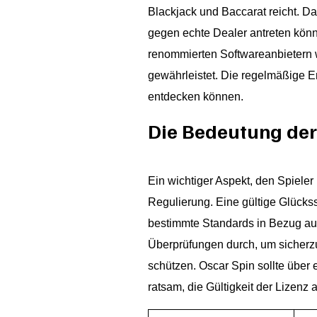
Blackjack und Baccarat reicht. Dar
gegen echte Dealer antreten könn
renommierten Softwareanbietern w
gewährleistet. Die regelmäßige Er
entdecken können.
Die Bedeutung der
Ein wichtiger Aspekt, den Spieler
Regulierung. Eine gültige Glückss
bestimmte Standards in Bezug auf
Überprüfungen durch, um sicherzu
schützen. Oscar Spin sollte über 
ratsam, die Gültigkeit der Lizenz