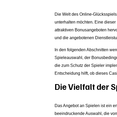
Die Welt des Online-Glücksspiels 
unterhalten möchten. Eine dieser 
attraktiven Bonusangeboten hervor
und die angebotenen Dienstleistu
In den folgenden Abschnitten we
Spieleauswahl, der Bonusbeding
die zum Schutz der Spieler implem
Entscheidung hilft, ob dieses Cas
Die Vielfalt der 
Das Angebot an Spielen ist ein e
beeindruckende Auswahl, die von 