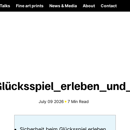
Talks
Fine art prints
News & Media
About
Contact
Glücksspiel_erleben_und
July 09 2026
7 Min Read
Sicherheit beim Glücksspiel erleben