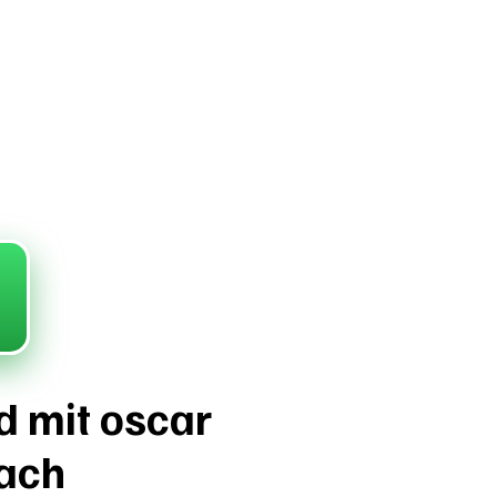
d mit oscar
fach