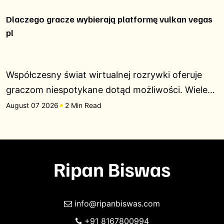
Dlaczego gracze wybierają platformę vulkan vegas
pl
Współczesny świat wirtualnej rozrywki oferuje
graczom niespotykane dotąd możliwości. Wiele…
August 07 2026
2 Min Read
info@ripanbiswas.com
+91 8167800994