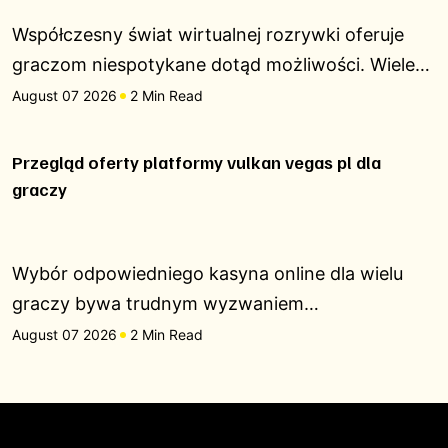
Współczesny świat wirtualnej rozrywki oferuje
graczom niespotykane dotąd możliwości. Wiele…
August 07 2026
2 Min Read
Przegląd oferty platformy vulkan vegas pl dla
graczy
Wybór odpowiedniego kasyna online dla wielu
graczy bywa trudnym wyzwaniem…
August 07 2026
2 Min Read