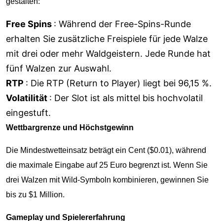
gestalten:
Free Spins
: Während der Free-Spins-Runde
erhalten Sie zusätzliche Freispiele für jede Walze
mit drei oder mehr Waldgeistern. Jede Runde hat
fünf Walzen zur Auswahl.
RTP
: Die RTP (Return to Player) liegt bei 96,15 %.
Volatilität
: Der Slot ist als mittel bis hochvolatil
eingestuft.
Wettbargrenze und Höchstgewinn
Die Mindestwetteinsatz beträgt ein Cent ($0.01), während
die maximale Eingabe auf 25 Euro begrenzt ist. Wenn Sie
drei Walzen mit Wild-Symboln kombinieren, gewinnen Sie
bis zu $1 Million.
Gameplay und Spielererfahrung