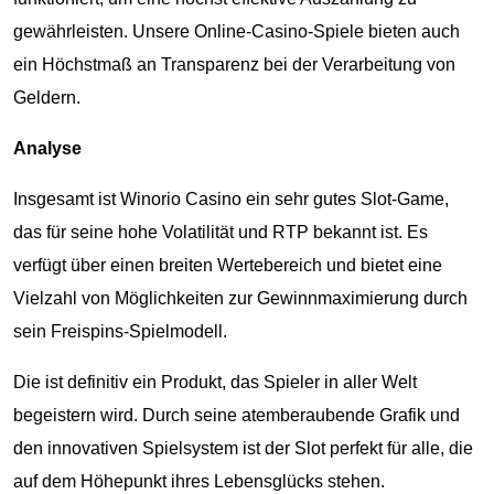
gewährleisten. Unsere Online-Casino-Spiele bieten auch
ein Höchstmaß an Transparenz bei der Verarbeitung von
Geldern.
Analyse
Insgesamt ist Winorio Casino ein sehr gutes Slot-Game,
das für seine hohe Volatilität und RTP bekannt ist. Es
verfügt über einen breiten Wertebereich und bietet eine
Vielzahl von Möglichkeiten zur Gewinnmaximierung durch
sein Freispins-Spielmodell.
Die ist definitiv ein Produkt, das Spieler in aller Welt
begeistern wird. Durch seine atemberaubende Grafik und
den innovativen Spielsystem ist der Slot perfekt für alle, die
auf dem Höhepunkt ihres Lebensglücks stehen.