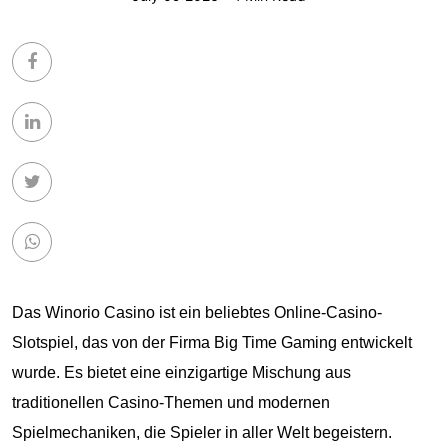
Das Winorio Casino ist ein beliebtes Online-Casino-
Slotspiel, das von der Firma Big Time Gaming entwickelt
wurde. Es bietet eine einzigartige Mischung aus
traditionellen Casino-Themen und modernen
Spielmechaniken, die Spieler in aller Welt begeistern.