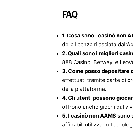
FAQ
1. Cosa sono i casinò non 
della licenza rilasciata dall
2. Quali sono i migliori ca
888 Casino, Betway, e LeoVe
3. Come posso depositare 
effettuati tramite carte di c
della piattaforma.
4. Gli utenti possono gioca
offrono anche giochi dal viv
5. I casinò non AAMS sono s
affidabili utilizzano tecnolog