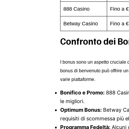
888 Casino
Fino a 
Betway Casino
Fino a 
Confronto dei Bo
I bonus sono un aspetto cruciale
bonus di benvenuto può offrire un 
varie piattaforme.
Bonifico e Promo:
888 Casin
le migliori.
Optimum Bonus:
Betway Cas
requisiti di scommessa più el
Programma Fedeltà:
Alcuni 