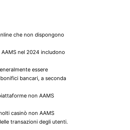
online che non dispongono
on AAMS nel 2024 includono
generalmente essere
e bonifici bancari, a seconda
 piattaforme non AAMS
molti casinò non AAMS
elle transazioni degli utenti.