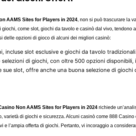
n AAMS Sites for Players in 2024
, non si può trascurare la va
 giochi, come slot, giochi da tavolo e casinò dal vivo, tendono 
 delle opzioni di gioco di alcuni dei migliori casinò:
, incluse slot esclusive e giochi da tavolo tradizionali
elezioni di giochi, con oltre 500 opzioni disponibili, i
 sue slot, offre anche una buona selezione di giochi 
Casino Non AAMS Sites for Players in 2024
richiede un’analisi
varietà di giochi e sicurezza. Alcuni casinò come 888 Casino e 
vi e l’ampia offerta di giochi. Pertanto, vi incoraggio a considerar