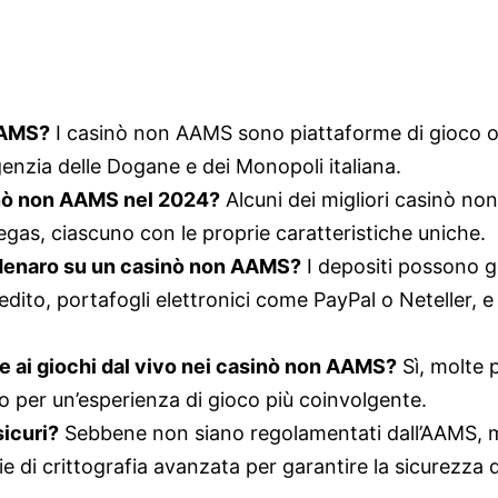
AAMS?
I casinò non AAMS sono piattaforme di gioco 
’Agenzia delle Dogane e dei Monopoli italiana.
sinò non AAMS nel 2024?
Alcuni dei migliori casinò n
gas, ciascuno con le proprie caratteristiche uniche.
denaro su un casinò non AAMS?
I depositi possono 
redito, portafogli elettronici come PayPal o Neteller, 
re ai giochi dal vivo nei casinò non AAMS?
Sì, molte
o per un’esperienza di gioco più coinvolgente.
icuri?
Sebbene non siano regolamentati dall’AAMS, 
ie di crittografia avanzata per garantire la sicurezza d