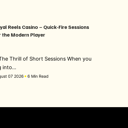
yal Reels Casino – Quick‑Fire Sessions
r the Modern Player
 The Thrill of Short Sessions When you
g into…
gust 07 2026
6 Min Read