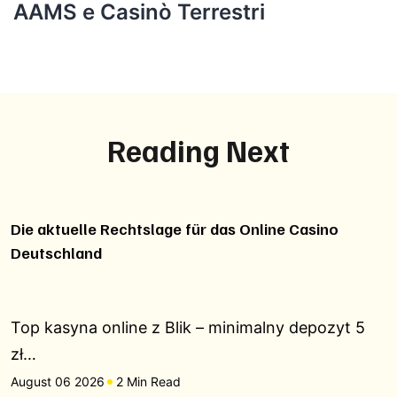
AAMS e Casinò Terrestri
Reading Next
Die aktuelle Rechtslage für das Online Casino
Deutschland
Top kasyna online z Blik – minimalny depozyt 5
zł…
August 06 2026
2 Min Read