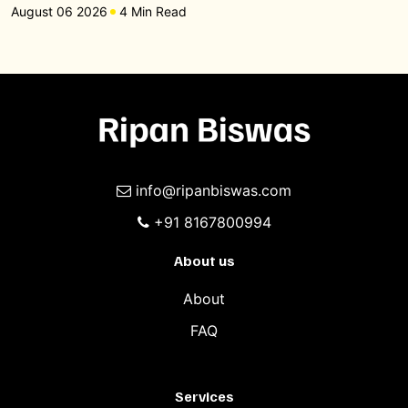
August 06 2026
4 Min Read
info@ripanbiswas.com
+91 8167800994
About us
About
FAQ
Services