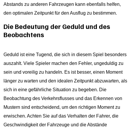
Abstands zu anderen Fahrzeugen kann ebenfalls helfen,
den optimalen Zeitpunkt für den Ausflug zu bestimmen.
Die Bedeutung der Geduld und des
Beobachtens
Geduld ist eine Tugend, die sich in diesem Spiel besonders
auszahlt. Viele Spieler machen den Fehler, ungeduldig zu
sein und voreilig zu handeln. Es ist besser, einen Moment
länger zu warten und den idealen Zeitpunkt abzuwarten, als
sich in eine gefährliche Situation zu begeben. Die
Beobachtung des Verkehrsflusses und das Erkennen von
Mustern sind entscheidend, um den richtigen Moment zu
erwischen. Achten Sie auf das Verhalten der Fahrer, die
Geschwindigkeit der Fahrzeuge und die Abstände