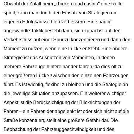
Obwohl der Zufall beim „chicken road casino“ eine Rolle
spielt, kann man durch den Einsatz von Strategien die
eigenen Erfolgsaussichten verbessern. Eine häufig
angewandte Taktik besteht darin, sich zunächst auf den
Verkehrsfluss auf einer Spur zu konzentrieren und dann den
Moment zu nutzen, wenn eine Lücke entsteht. Eine andere
Strategie ist das Ausnutzen von Momenten, in denen
mehrere Fahrzeuge hintereinander fahren, da dies oft zu
einer größeren Lücke zwischen den einzelnen Fahrzeugen
führt. Es ist wichtig, flexibel zu bleiben und die Strategie an
die jeweilige Situation anzupassen. Ein weiterer wichtiger
Aspekt ist die Berücksichtigung der Blickrichtungen der
Fahrer – ein Fahrer, der abgelenkt ist oder sich nicht auf die
Straße konzentriert, stellt eine größere Gefahr dar. Die
Beobachtung der Fahrzeuggeschwindigkeit und des