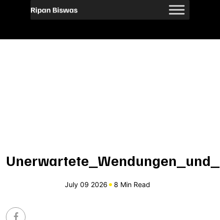
Unerwartete_Wendungen_und_chi
July 09 2026
8 Min Read