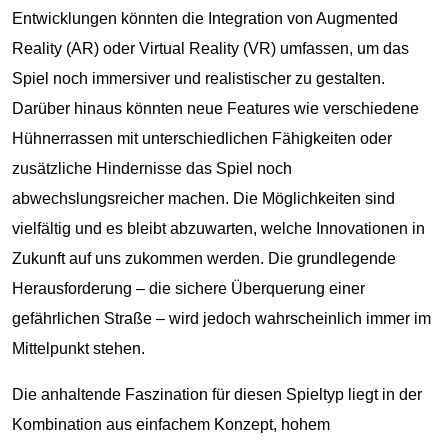
Entwicklungen könnten die Integration von Augmented
Reality (AR) oder Virtual Reality (VR) umfassen, um das
Spiel noch immersiver und realistischer zu gestalten.
Darüber hinaus könnten neue Features wie verschiedene
Hühnerrassen mit unterschiedlichen Fähigkeiten oder
zusätzliche Hindernisse das Spiel noch
abwechslungsreicher machen. Die Möglichkeiten sind
vielfältig und es bleibt abzuwarten, welche Innovationen in
Zukunft auf uns zukommen werden. Die grundlegende
Herausforderung – die sichere Überquerung einer
gefährlichen Straße – wird jedoch wahrscheinlich immer im
Mittelpunkt stehen.
Die anhaltende Faszination für diesen Spieltyp liegt in der
Kombination aus einfachem Konzept, hohem